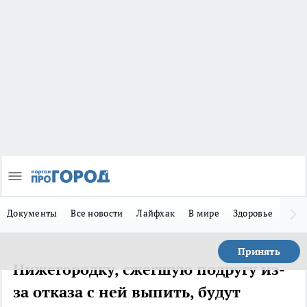
Документы
Все новости
Лайфхак
В мире
Здоровье
Зака
Принять
Нижегородку, сжегшую подругу из-
за отказа с ней выпить, будут