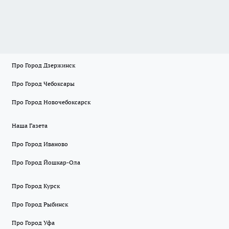
Про Город Дзержинск
Про Город Чебоксары
Про Город Новочебоксарск
Наша Газета
Про Город Иваново
Про Город Йошкар-Ола
Про Город Курск
Про Город Рыбинск
Про Город Уфа