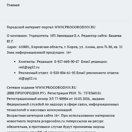
Главная
Городской интернет-портал WWW.PROGORODNN.RU
О компании: Учредитель: ИП Звеняцкая Е.А. Редактор сайта: Бакаева
Ю.Г.
Адрес: 610001, Кировская область, г. Киров, ул. Азина, дом № 80, кв. 31
Знак информационной продукции: 16+
Контакты: Редакция: 8-927-669-90-87 Email редакции:
red@pg52.ru
Рекламный отдел: 8-920-004-61-95 Email рекламного отдела:
st@pg52.ru
Сетевое издание WWW.PROGORODNN.RU
(ВВВ.ПРОГОРОДНН.РУ). Регистрация РКН: №: 7378360181.
Регистрационный номер ЭЛ 77-90994 от 10.03.2026., выдано
Федеральной службой по надзору в сфере связи, информационных
технологий и массовых коммуникаций.
Возрастная категория сайта 16+. При использовании материалов
новостного портала progorodnn.ru гиперссылка на ресурс
обязательна
,
в противном случае будут применены нормы