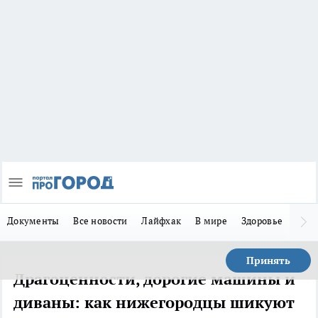
Документы
Все новости
Лайфхак
В мире
Здоровье
Зака
Принять
Драгоценности, дорогие машины и
диваны: как нижегородцы шикуют