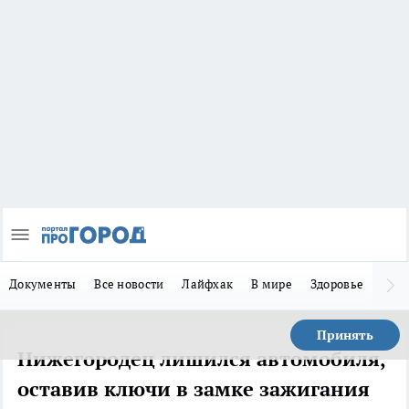
Документы
Все новости
Лайфхак
В мире
Здоровье
Зака
Принять
Нижегородец лишился автомобиля,
оставив ключи в замке зажигания