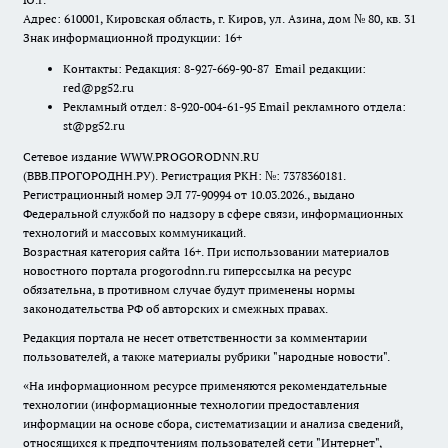
Адрес: 610001, Кировская область, г. Киров, ул. Азина, дом № 80, кв. 31
Знак информационной продукции: 16+
Контакты: Редакция: 8-927-669-90-87 Email редакции:
red@pg52.ru
Рекламный отдел: 8-920-004-61-95 Email рекламного отдела:
st@pg52.ru
Сетевое издание WWW.PROGORODNN.RU
(ВВВ.ПРОГОРОДНН.РУ). Регистрация РКН: №: 7378360181.
Регистрационный номер ЭЛ 77-90994 от 10.03.2026., выдано
Федеральной службой по надзору в сфере связи, информационных
технологий и массовых коммуникаций.
Возрастная категория сайта 16+. При использовании материалов
новостного портала progorodnn.ru гиперссылка на ресурс
обязательна
,
в противном случае будут применены нормы
законодательства РФ об авторских и смежных правах.
Редакция портала не несет ответственности за комментарии
пользователей, а также материалы рубрики "народные новости".
«На информационном ресурсе применяются рекомендательные
технологии (информационные технологии предоставления
информации на основе сбора, систематизации и анализа сведений,
относящихся к предпочтениям пользователей сети "Интернет",