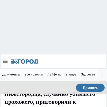
Документы
Все новости
Лайфхак
В мире
Здоровье
Зака
Принять
Нижегородца, случайно убившего
прохожего, приговорили к