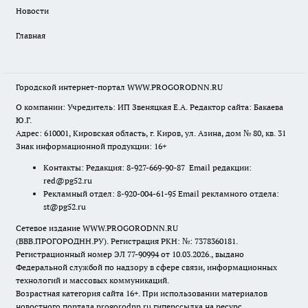
Новости
Главная
Городской интернет-портал WWW.PROGORODNN.RU
О компании: Учредитель: ИП Звеняцкая Е.А. Редактор сайта: Бакаева
Ю.Г.
Адрес: 610001, Кировская область, г. Киров, ул. Азина, дом № 80, кв. 31
Знак информационной продукции: 16+
Контакты: Редакция: 8-927-669-90-87 Email редакции:
red@pg52.ru
Рекламный отдел: 8-920-004-61-95 Email рекламного отдела:
st@pg52.ru
Сетевое издание WWW.PROGORODNN.RU
(ВВВ.ПРОГОРОДНН.РУ). Регистрация РКН: №: 7378360181.
Регистрационный номер ЭЛ 77-90994 от 10.03.2026., выдано
Федеральной службой по надзору в сфере связи, информационных
технологий и массовых коммуникаций.
Возрастная категория сайта 16+. При использовании материалов
новостного портала progorodnn.ru гиперссылка на ресурс