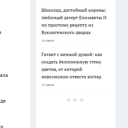
Шоколад, достойный короны:
любимый десерт Елизаветы II
по простому рецепту из
в
Букингемского дворца
16 июля
Гигант с нежной душой: как
создать белоснежную стену
цветов, от которой
зала
невозможно отвести взгляд
13 июля
Эксперты назвали отличный
иде
растворимый кофе: беру по 3
банки себе, на подарок и в
офис – проверенное качество
 в