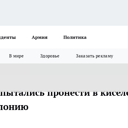
иденты
Армия
Политика
В мире
Здоровье
Заказать рекламу
пытались пронести в кисел
олонию