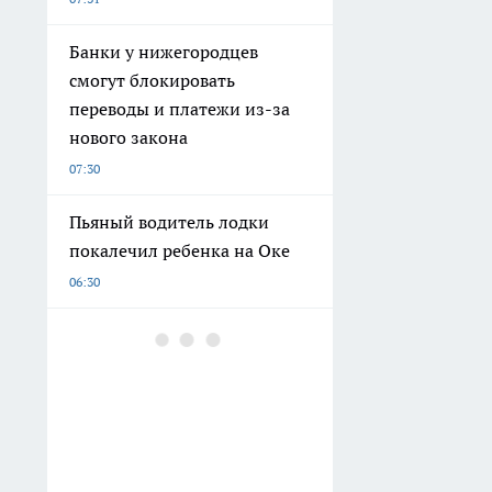
Банки у нижегородцев
смогут блокировать
переводы и платежи из-за
нового закона
07:30
Пьяный водитель лодки
покалечил ребенка на Оке
06:30
Купила мини-пылесос для
ноутбука на Ozon: дешевая
безделушка оказалась лучше
любого клининга техники -
за 5 минут наводит чистоту
06:27