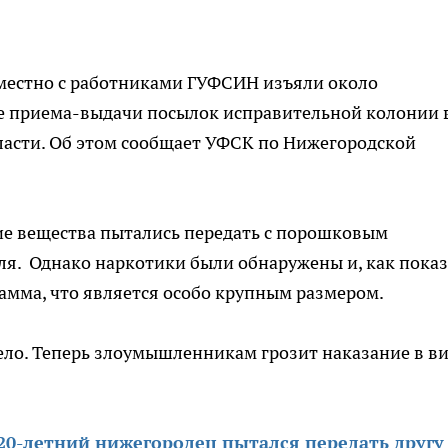
местно с работниками ГУФСИН изъяли около
е приема-выдачи посылок исправительной колонии 
асти. Об этом сообщает УФСК по Нижегородской
е вещества пытались передать с порошковым
ля. Однако наркотики были обнаружены и, как пока
грамма, что является особо крупным размером.
ело. Теперь злоумышленникам грозит наказание в в
20-летний нижегородец пытался передать другу