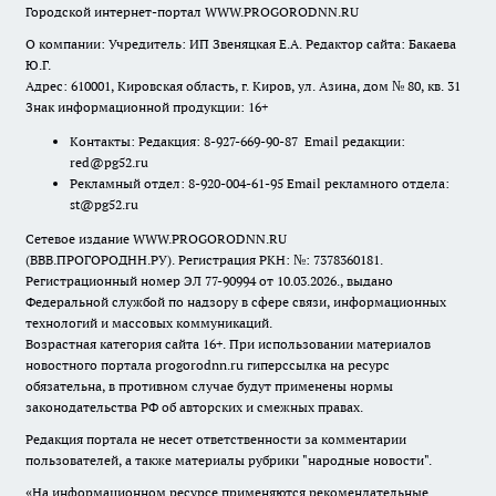
Городской интернет-портал WWW.PROGORODNN.RU
О компании: Учредитель: ИП Звеняцкая Е.А. Редактор сайта: Бакаева
Ю.Г.
Адрес: 610001, Кировская область, г. Киров, ул. Азина, дом № 80, кв. 31
Знак информационной продукции: 16+
Контакты: Редакция: 8-927-669-90-87 Email редакции:
red@pg52.ru
Рекламный отдел: 8-920-004-61-95 Email рекламного отдела:
st@pg52.ru
Сетевое издание WWW.PROGORODNN.RU
(ВВВ.ПРОГОРОДНН.РУ). Регистрация РКН: №: 7378360181.
Регистрационный номер ЭЛ 77-90994 от 10.03.2026., выдано
Федеральной службой по надзору в сфере связи, информационных
технологий и массовых коммуникаций.
Возрастная категория сайта 16+. При использовании материалов
новостного портала progorodnn.ru гиперссылка на ресурс
обязательна
,
в противном случае будут применены нормы
законодательства РФ об авторских и смежных правах.
Редакция портала не несет ответственности за комментарии
пользователей, а также материалы рубрики "народные новости".
«На информационном ресурсе применяются рекомендательные