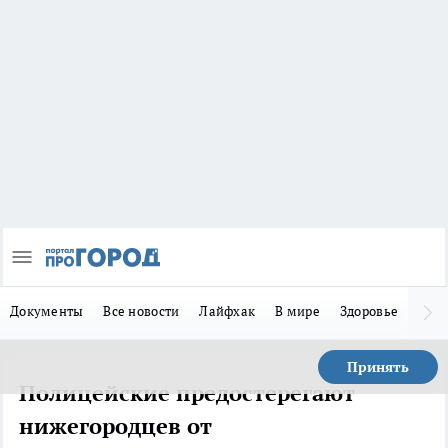
Документы
Все новости
Лайфхак
В мире
Здоровье
Зака
Принять
Полицейские предостерегают
нижегородцев от