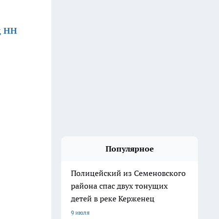
д НН
Популярное
Полицейский из Семеновского
района спас двух тонущих
детей в реке Керженец
9 июля