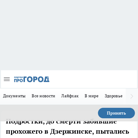
Документы
Все новости
Лайфхак
В мире
Здоровье
Зака
Принять
Подростки, до смерти забившие
прохожего в Дзержинске, пытались