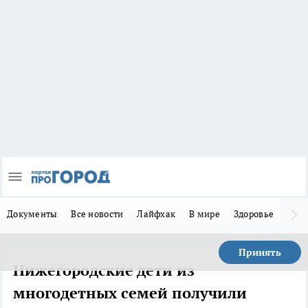
Документы
Все новости
Лайфхак
В мире
Здоровье
Зака
Принять
Нижегородские дети из
многодетных семей получили