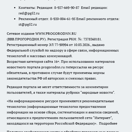
Контакты: Редакция: 8-927-669-90-87 Email редакции:
red@pg52.ru
Рекламный отдел: 8-920-004-61-95 Email рекламного отдела:
st@pg52.ru
Сетевое издание WWW.PROGORODNN.RU
(ВВВ.ПРОГОРОДНН.РУ). Регистрация РКН: №: 7378360181.
Регистрационный номер ЭЛ 77-90994 от 10.03.2026., выдано
Федеральной службой по надзору в сфере связи, информационных
технологий и массовых коммуникаций.
Возрастная категория сайта 16+. При использовании материалов
новостного портала progorodnn.ru гиперссылка на ресурс
обязательна
,
в противном случае будут применены нормы
законодательства РФ об авторских и смежных правах.
Редакция портала не несет ответственности за комментарии
пользователей, а также материалы рубрики "народные новости".
«На информационном ресурсе применяются рекомендательные
технологии (информационные технологии предоставления
информации на основе сбора, систематизации и анализа сведений,
относящихся к предпочтениям пользователей сети "Интернет",
находящихся на территории Российской Федерации)».
Подробнее
Политика конфиденциальности и обработки персональных данных