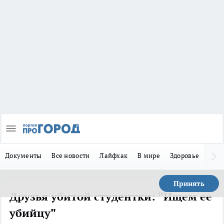
Документы
Все новости
Лайфхак
В мире
Здоровье
Зака
Принять
Друзья убитой студентки: "Ищем ее
убийцу"