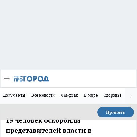
Документы
Все новости
Лайфхак
В мире
Здоровье
Зака
Принять
19 человек оскорбили
представителей власти в