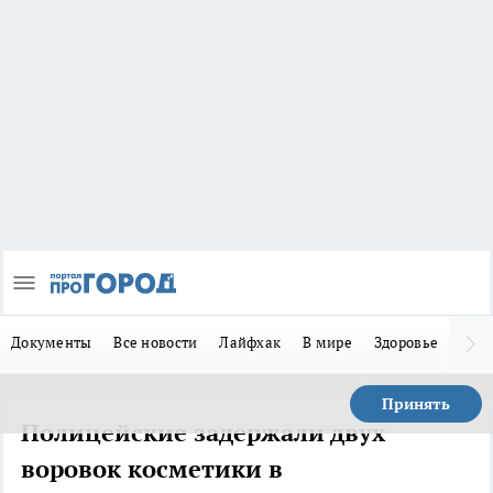
Документы
Все новости
Лайфхак
В мире
Здоровье
Зака
Принять
Полицейские задержали двух
воровок косметики в