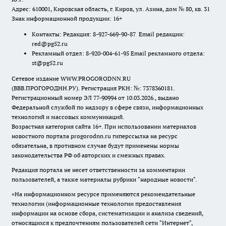
Адрес: 610001, Кировская область, г. Киров, ул. Азина, дом № 80, кв. 31
Знак информационной продукции: 16+
Контакты: Редакция: 8-927-669-90-87 Email редакции:
red@pg52.ru
Рекламный отдел: 8-920-004-61-95 Email рекламного отдела:
st@pg52.ru
Сетевое издание WWW.PROGORODNN.RU
(ВВВ.ПРОГОРОДНН.РУ). Регистрация РКН: №: 7378360181.
Регистрационный номер ЭЛ 77-90994 от 10.03.2026., выдано
Федеральной службой по надзору в сфере связи, информационных
технологий и массовых коммуникаций.
Возрастная категория сайта 16+. При использовании материалов
новостного портала progorodnn.ru гиперссылка на ресурс
обязательна
,
в противном случае будут применены нормы
законодательства РФ об авторских и смежных правах.
Редакция портала не несет ответственности за комментарии
пользователей, а также материалы рубрики "народные новости".
«На информационном ресурсе применяются рекомендательные
технологии (информационные технологии предоставления
информации на основе сбора, систематизации и анализа сведений,
относящихся к предпочтениям пользователей сети "Интернет",