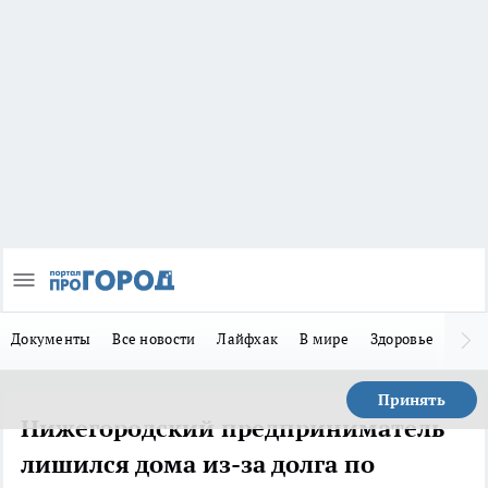
Документы
Все новости
Лайфхак
В мире
Здоровье
Зака
Принять
Нижегородский предприниматель
лишился дома из-за долга по