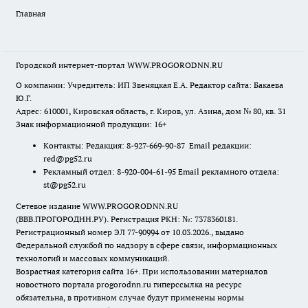
Главная
Городской интернет-портал WWW.PROGORODNN.RU
О компании: Учредитель: ИП Звеняцкая Е.А. Редактор сайта: Бакаева
Ю.Г.
Адрес: 610001, Кировская область, г. Киров, ул. Азина, дом № 80, кв. 31
Знак информационной продукции: 16+
Контакты: Редакция: 8-927-669-90-87 Email редакции:
red@pg52.ru
Рекламный отдел: 8-920-004-61-95 Email рекламного отдела:
st@pg52.ru
Сетевое издание WWW.PROGORODNN.RU
(ВВВ.ПРОГОРОДНН.РУ). Регистрация РКН: №: 7378360181.
Регистрационный номер ЭЛ 77-90994 от 10.03.2026., выдано
Федеральной службой по надзору в сфере связи, информационных
технологий и массовых коммуникаций.
Возрастная категория сайта 16+. При использовании материалов
новостного портала progorodnn.ru гиперссылка на ресурс
обязательна
,
в противном случае будут применены нормы