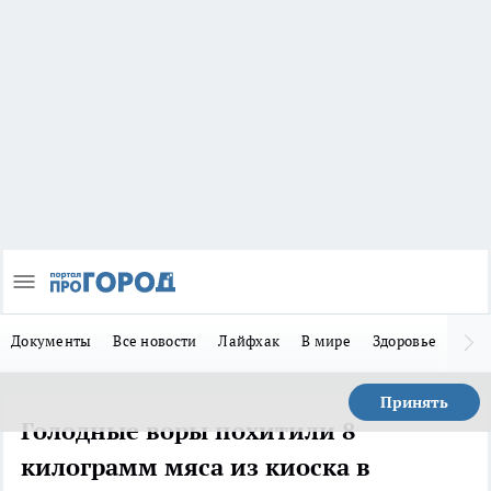
Документы
Все новости
Лайфхак
В мире
Здоровье
Зака
Принять
Голодные воры похитили 8
килограмм мяса из киоска в