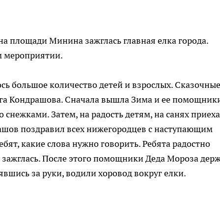
на площади Минина зажглась главная елка города.
м мероприятии.
сь большое количество детей и взрослых. Сказочны
ега Кондрашова. Сначала вышла Зима и ее помощник
снежками. Затем, на радость детям, на санях приех
рашов поздравил всех нижегородцев с наступающим
бят, какие слова нужно говорить. Ребята радостно
 зажглась. После этого помощники Деда Мороза дер
явшись за руки, водили хоровод вокруг елки.