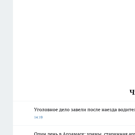
Ч
Уголовное дело завели после наезда водите
14:19
Один день в Арзамасе: храмы, старинная арх