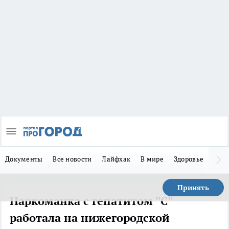
Документы
Все новости
Лайфхак
В мире
Здоровье
Зака
Принять
Наркоманка с гепатитом "С"
работала на нижегородской