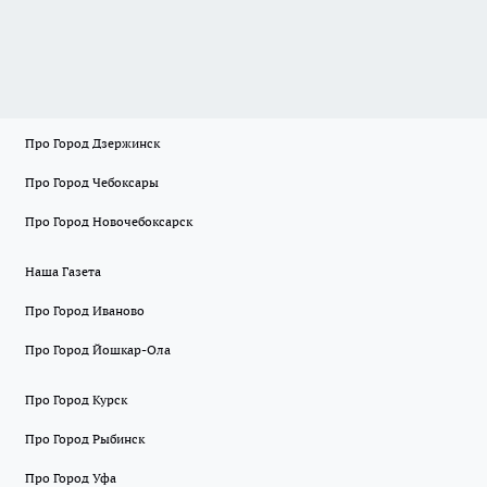
Про Город Дзержинск
Про Город Чебоксары
Про Город Новочебоксарск
Наша Газета
Про Город Иваново
Про Город Йошкар-Ола
Про Город Курск
Про Город Рыбинск
Про Город Уфа