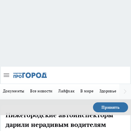
Документы
Все новости
Лайфхак
В мире
Здоровье
Зака
Принять
Нижегородские автоинспекторы
дарили нерадивым водителям