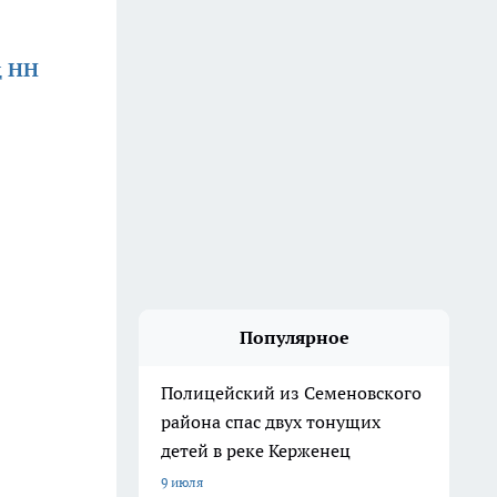
д НН
Популярное
Полицейский из Семеновского
района спас двух тонущих
детей в реке Керженец
9 июля