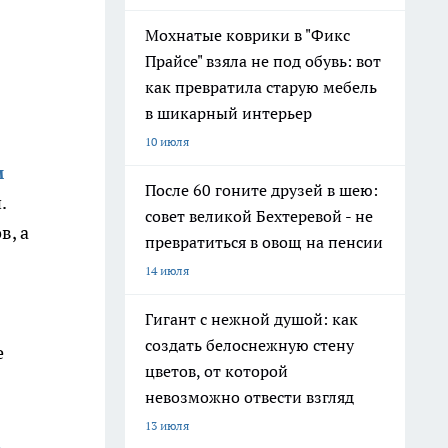
Мохнатые коврики в "Фикс
Прайсе" взяла не под обувь: вот
как превратила старую мебель
в шикарный интерьер
10 июля
м
После 60 гоните друзей в шею:
.
совет великой Бехтеревой - не
в, а
превратиться в овощ на пенсии
14 июля
Гигант с нежной душой: как
создать белоснежную стену
е
цветов, от которой
невозможно отвести взгляд
13 июля
,