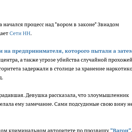
 начался процесс над "вором в законе" Звиадом
щает
Сети НН
.
и на предпринимателя, которого пытали а зате
о центра, а также угрозе убийства случайной прохожей
оритета задержали в столице за хранение наркотико
д.
традавшая. Девушка рассказала, что злоумышленник
 сделала ему замечание. Сами подсудимые свою вину н
дном криминальном авторитете по прозвищу
"Вагон"