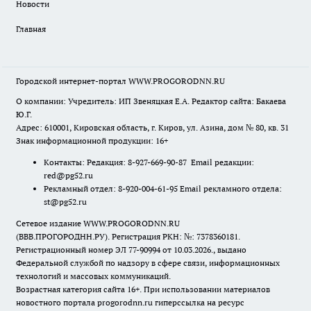
Новости
Главная
Городской интернет-портал WWW.PROGORODNN.RU
О компании: Учредитель: ИП Звеняцкая Е.А. Редактор сайта: Бакаева
Ю.Г.
Адрес: 610001, Кировская область, г. Киров, ул. Азина, дом № 80, кв. 31
Знак информационной продукции: 16+
Контакты: Редакция: 8-927-669-90-87 Email редакции:
red@pg52.ru
Рекламный отдел: 8-920-004-61-95 Email рекламного отдела:
st@pg52.ru
Сетевое издание WWW.PROGORODNN.RU
(ВВВ.ПРОГОРОДНН.РУ). Регистрация РКН: №: 7378360181.
Регистрационный номер ЭЛ 77-90994 от 10.03.2026., выдано
Федеральной службой по надзору в сфере связи, информационных
технологий и массовых коммуникаций.
Возрастная категория сайта 16+. При использовании материалов
новостного портала progorodnn.ru гиперссылка на ресурс