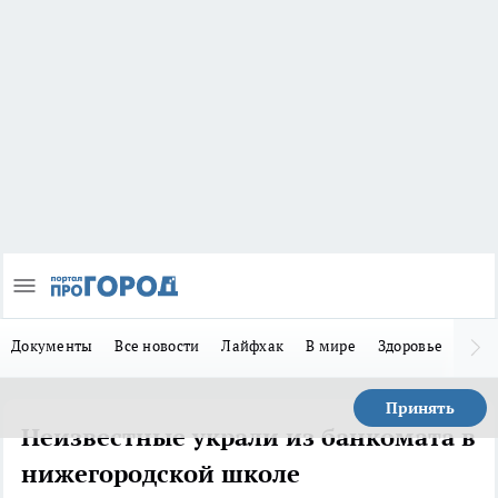
Документы
Все новости
Лайфхак
В мире
Здоровье
Зака
Принять
Неизвестные украли из банкомата в
нижегородской школе