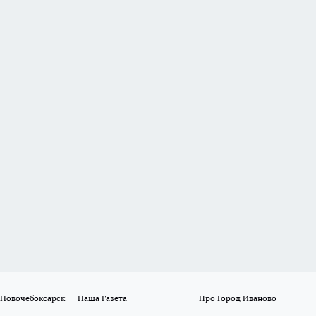
 Новочебоксарск
Наша Газета
Про Город Иваново