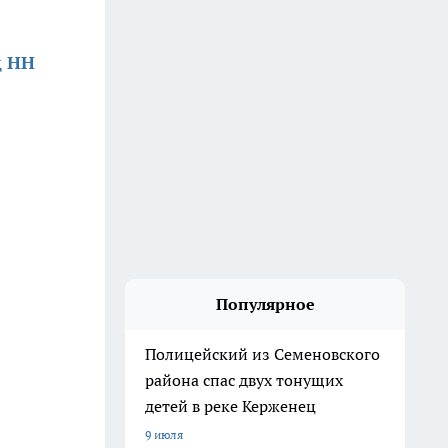
д НН
Популярное
Полицейский из Семеновского
района спас двух тонущих
детей в реке Керженец
9 июля