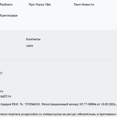
 Рыбинск
Про Город Уфа
Твои Новости
 Краснодара
Контакты
Авто
Г.
.ru
@pg52.ru
я РКН: №: 7378360181. Регистрационный номер ЭЛ 77-90994 от 10.03.2026., 
тного портала progorodnn.ru гиперссылка на ресурс обязательна
,
в противном 