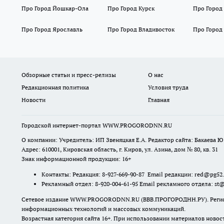
Про Город Йошкар-Ола
Про Город Курск
Про Город
Про Город Ярославль
Про Город Владивосток
Про Город
Обзорные статьи и пресс-релизы
О нас
Редакционная политика
Условия труда
Новости
Главная
Городской интернет-портал WWW.PROGORODNN.RU
О компании: Учредитель: ИП Звеняцкая Е.А. Редактор сайта: Бакаева Ю.
Адрес: 610001, Кировская область, г. Киров, ул. Азина, дом № 80, кв. 31
Знак информационной продукции: 16+
Контакты: Редакция: 8-927-669-90-87 Email редакции: red@pg52
Рекламный отдел: 8-920-004-61-95 Email рекламного отдела: st
Сетевое издание WWW.PROGORODNN.RU (ВВВ.ПРОГОРОДНН.РУ). Регистраци
информационных технологий и массовых коммуникаций.
Возрастная категория сайта 16+. При использовании материалов новос