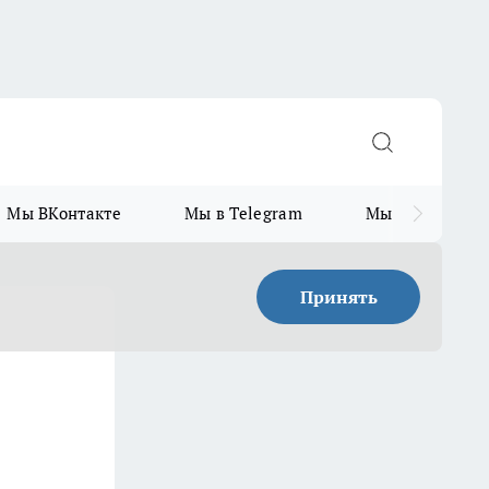
Мы ВКонтакте
Мы в Telegram
Мы в MAX
Принять