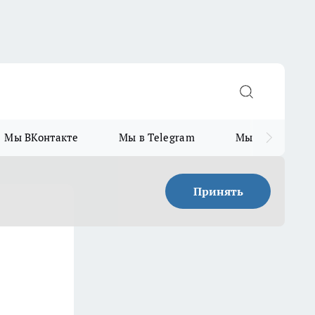
Мы ВКонтакте
Мы в Telegram
Мы в MAX
Принять