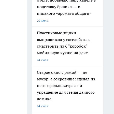
отель: добавляю пару капель в
подставку ёршика — и
никакого «аромата общаги»
20 июля
Пластиковые ящики
выпрашиваю у соседей: как
смастерить из 6 "коробок"
мобильную кухню на даче
24 июля
Старое окно с рамой — не
мусор, а сокровище: сделал из
него «фальш‑витраж» и
украшение для стены дачного
домика
14 июля