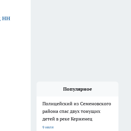
д НН
Популярное
Полицейский из Семеновского
района спас двух тонущих
детей в реке Керженец
9 июля