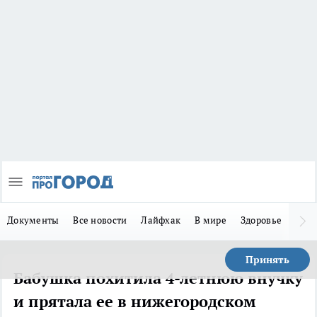
Документы
Все новости
Лайфхак
В мире
Здоровье
Зака
Принять
Бабушка похитила 4-летнюю внучку
и прятала ее в нижегородском