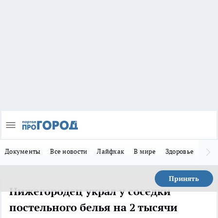
Документы
Все новости
Лайфхак
В мире
Здоровье
Зака
Принять
Нижегородец украл у соседки
постельного белья на 2 тысячи