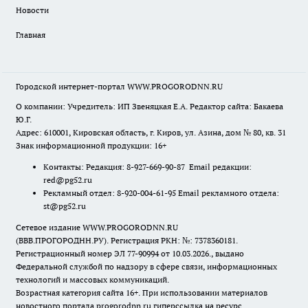
Новости
Главная
Городской интернет-портал WWW.PROGORODNN.RU
О компании: Учредитель: ИП Звеняцкая Е.А. Редактор сайта: Бакаева
Ю.Г.
Адрес: 610001, Кировская область, г. Киров, ул. Азина, дом № 80, кв. 31
Знак информационной продукции: 16+
Контакты: Редакция: 8-927-669-90-87 Email редакции:
red@pg52.ru
Рекламный отдел: 8-920-004-61-95 Email рекламного отдела:
st@pg52.ru
Сетевое издание WWW.PROGORODNN.RU
(ВВВ.ПРОГОРОДНН.РУ). Регистрация РКН: №: 7378360181.
Регистрационный номер ЭЛ 77-90994 от 10.03.2026., выдано
Федеральной службой по надзору в сфере связи, информационных
технологий и массовых коммуникаций.
Возрастная категория сайта 16+. При использовании материалов
новостного портала progorodnn.ru гиперссылка на ресурс