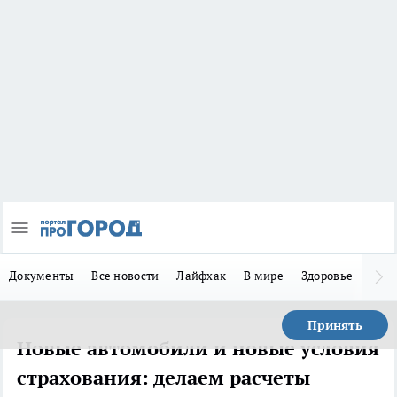
Документы
Все новости
Лайфхак
В мире
Здоровье
Зака
Принять
Новые автомобили и новые условия
страхования: делаем расчеты