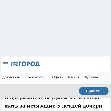
Документы
Все новости
Лайфхак
В мире
Здоровье
Зака
Принять
В Дзержинске осудили 23-летнюю
мать за истязание 5-летней дочери