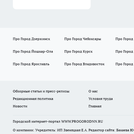
Про Город Дзержинск
Про Город Чебоксары
Про Город
Про Город Йошкар-Ола
Про Город Курск
Про Город
Про Город Ярославль
Про Город Владивосток
Про Город
Обзорные статьи и пресс-релизы
О нас
Редакционная политика
Условия труда
Новости
Главная
Городской интернет-портал WWW.PROGORODNN.RU
О компании: Учредитель: ИП Звеняцкая Е.А. Редактор сайта: Бакаева Ю.