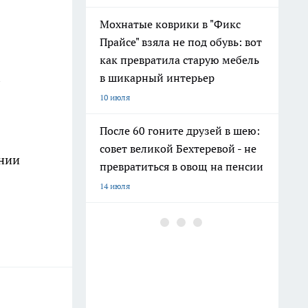
Мохнатые коврики в "Фикс
Прайсе" взяла не под обувь: вот
как превратила старую мебель
в шикарный интерьер
10 июля
После 60 гоните друзей в шею:
совет великой Бехтеревой - не
ании
превратиться в овощ на пенсии
14 июля
Шоколад, достойный короны:
любимый десерт Елизаветы II
по простому рецепту из
Букингемского дворца
16 июля