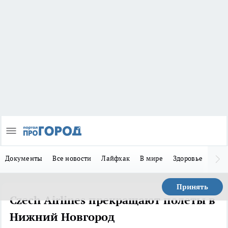
Документы
Все новости
Лайфхак
В мире
Здоровье
Зака
Принять
Czech Airlines прекращают полеты в
Нижний Новгород