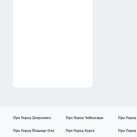
Нижнего Новгорода
07:31
Банки у нижегородцев
смогут блокировать
переводы и платежи из-за
нового закона
07:30
Про Город Дзержинск
Про Город Чебоксары
Про Город
Про Город Йошкар-Ола
Про Город Курск
Про Город