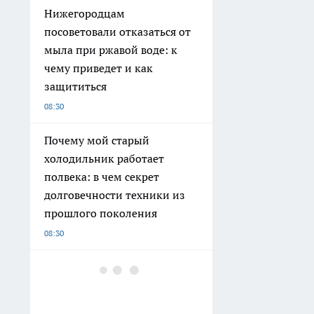
Нижегородцам
посоветовали отказаться от
мыла при ржавой воде: к
чему приведет и как
защититься
08:30
Почему мой старый
холодильник работает
полвека: в чем секрет
долговечности техники из
прошлого поколения
08:30
Последствия атаки БПЛА в
регионе и трагедии на
дорогах: главные новости