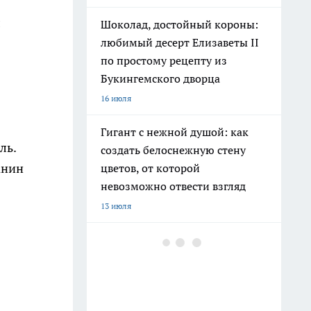
л
Шоколад, достойный короны:
любимый десерт Елизаветы II
по простому рецепту из
Букингемского дворца
16 июля
Гигант с нежной душой: как
ль.
создать белоснежную стену
анин
цветов, от которой
невозможно отвести взгляд
13 июля
Эксперты назвали отличный
растворимый кофе: беру по 3
банки себе, на подарок и в
офис – проверенное качество