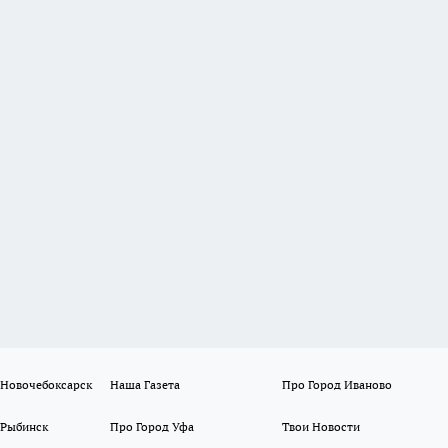
 Новочебоксарск
Наша Газета
Про Город Иваново
 Рыбинск
Про Город Уфа
Твои Новости