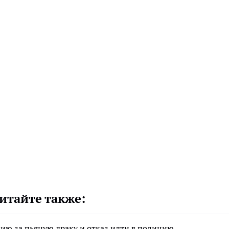
итайте также:
ию за пьяную драку и отказ идти в полицию