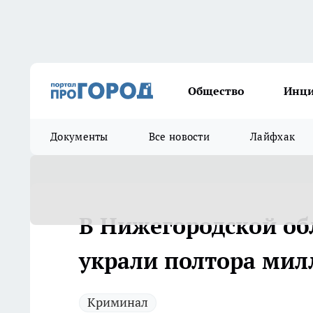
Общество
Инц
Документы
Все новости
Лайфхак
В Нижегородской об
украли полтора мил
Криминал