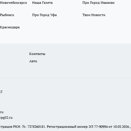
 Новочебоксарск
Наша Газета
Про Город Иваново
 Рыбинск
Про Город Уфа
Твои Новости
 Краснодара
Контакты
Авто
Г.
.ru
@pg52.ru
я РКН: №: 7378360181. Регистрационный номер ЭЛ 77-90994 от 10.03.2026., 