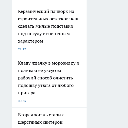
Керамический пэчворк из
строительных остатков: как
сделать милые подставки
под посуду с восточным
характером
21:12
Кладу жвачку в морозилку и
поливаю ее уксусом:
рабочий способ очистить
подошву утюга от любого
пригара
20:55
Вторая жизнь старых
шерстяных свитеров: