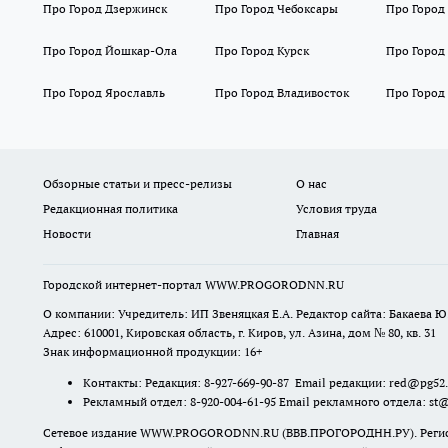
Про Город Дзержинск
Про Город Чебоксары
Про Город
Про Город Йошкар-Ола
Про Город Курск
Про Город
Про Город Ярославль
Про Город Владивосток
Про Город
Обзорные статьи и пресс-релизы
О нас
Редакционная политика
Условия труда
Новости
Главная
Городской интернет-портал WWW.PROGORODNN.RU
О компании: Учредитель: ИП Звеняцкая Е.А. Редактор сайта: Бакаева Ю.
Адрес: 610001, Кировская область, г. Киров, ул. Азина, дом № 80, кв. 31
Знак информационной продукции: 16+
Контакты: Редакция: 8-927-669-90-87 Email редакции: red@pg52
Рекламный отдел: 8-920-004-61-95 Email рекламного отдела: st
Сетевое издание WWW.PROGORODNN.RU (ВВВ.ПРОГОРОДНН.РУ). Регистраци