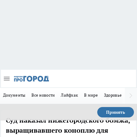
Документы
Все новости
Лайфхак
В мире
Здоровье
Зака
Принять
Суд наказал нижегородского бомжа,
выращивавшего коноплю для