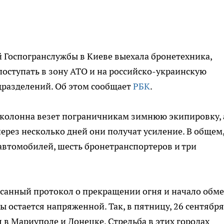
й Госпогранслужбы в Киеве выехала бронетехника,
поступать в зону АТО и на российско-украинскую
дразделений. Об этом сообщает
РБК
.
колонна везет пограничникам зимнюю экипировку, 
ерез несколько дней они получат усиление. В общем,
автомобилей, шесть бронетранспортеров и три
исанный протокол о прекращении огня и начало обм
 остается напряженной. Так, в пятницу, 26 сентября
в Мариуполе и Донецке. Стрельба в этих городах