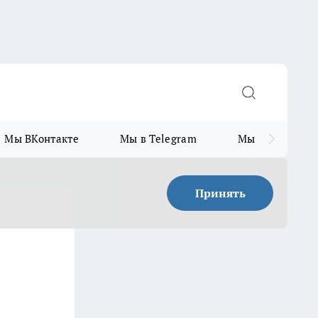
Мы ВКонтакте
Мы в Telegram
Мы в MAX
Принять