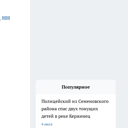
д НН
Популярное
Полицейский из Семеновского
района спас двух тонущих
детей в реке Керженец
9 июля