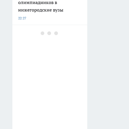
олимпиадников в
нижегородские вузы
22:27
Десяток мешковины и
охапка веток: как сделать
природный навес, под
которым тепло и уютно в
августовские вечера
21:12
«Торпедо» усилилось 19-
летним форвардом Романом
Максимовым после обмена с
«Сочи»
20:52