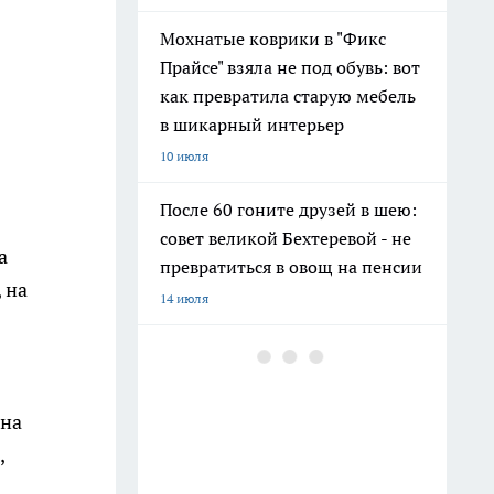
Мохнатые коврики в "Фикс
Прайсе" взяла не под обувь: вот
как превратила старую мебель
в шикарный интерьер
10 июля
После 60 гоните друзей в шею:
совет великой Бехтеревой - не
а
превратиться в овощ на пенсии
 на
14 июля
Шоколад, достойный короны:
любимый десерт Елизаветы II
по простому рецепту из
ена
Букингемского дворца
,
16 июля