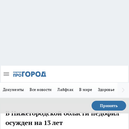
Документы
Все новости
Лайфхак
В мире
Здоровье
Зака
Принять
В Нижегородской области педофил
осужден на 13 лет