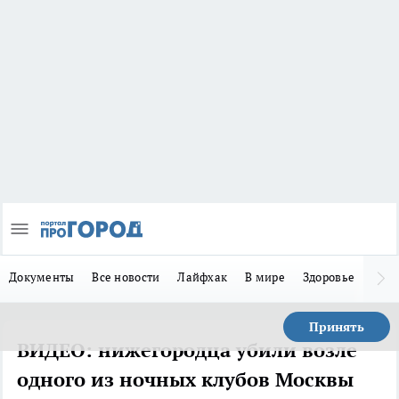
Документы
Все новости
Лайфхак
В мире
Здоровье
Зака
Принять
ВИДЕО: нижегородца убили возле
одного из ночных клубов Москвы