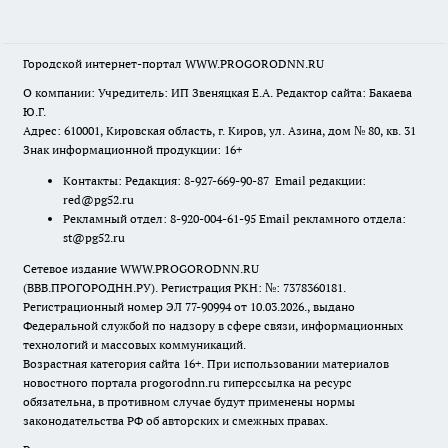
Городской интернет-портал WWW.PROGORODNN.RU
О компании: Учредитель: ИП Звеняцкая Е.А. Редактор сайта: Бакаева
Ю.Г.
Адрес: 610001, Кировская область, г. Киров, ул. Азина, дом № 80, кв. 31
Знак информационной продукции: 16+
Контакты: Редакция: 8-927-669-90-87 Email редакции:
red@pg52.ru
Рекламный отдел: 8-920-004-61-95 Email рекламного отдела:
st@pg52.ru
Сетевое издание WWW.PROGORODNN.RU
(ВВВ.ПРОГОРОДНН.РУ). Регистрация РКН: №: 7378360181.
Регистрационный номер ЭЛ 77-90994 от 10.03.2026., выдано
Федеральной службой по надзору в сфере связи, информационных
технологий и массовых коммуникаций.
Возрастная категория сайта 16+. При использовании материалов
новостного портала progorodnn.ru гиперссылка на ресурс
обязательна
,
в противном случае будут применены нормы
законодательства РФ об авторских и смежных правах.