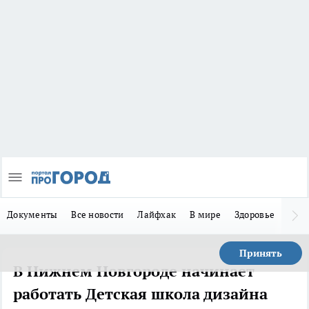
Документы
Все новости
Лайфхак
В мире
Здоровье
Зака
Принять
В Нижнем Новгороде начинает
работать Детская школа дизайна