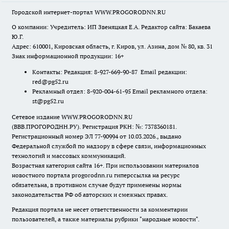
Городской интернет-портал WWW.PROGORODNN.RU
О компании: Учредитель: ИП Звеняцкая Е.А. Редактор сайта: Бакаева
Ю.Г.
Адрес: 610001, Кировская область, г. Киров, ул. Азина, дом № 80, кв. 31
Знак информационной продукции: 16+
Контакты: Редакция: 8-927-669-90-87 Email редакции:
red@pg52.ru
Рекламный отдел: 8-920-004-61-95 Email рекламного отдела:
st@pg52.ru
Сетевое издание WWW.PROGORODNN.RU
(ВВВ.ПРОГОРОДНН.РУ). Регистрация РКН: №: 7378360181.
Регистрационный номер ЭЛ 77-90994 от 10.03.2026., выдано
Федеральной службой по надзору в сфере связи, информационных
технологий и массовых коммуникаций.
Возрастная категория сайта 16+. При использовании материалов
новостного портала progorodnn.ru гиперссылка на ресурс
обязательна
,
в противном случае будут применены нормы
законодательства РФ об авторских и смежных правах.
Редакция портала не несет ответственности за комментарии
пользователей, а также материалы рубрики "народные новости".