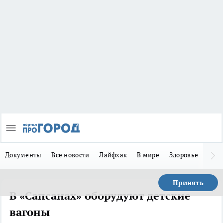
Документы
Все новости
Лайфхак
В мире
Здоровье
Зака
Принять
В «Сапсанах» оборудуют детские
вагоны