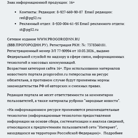
Знак информационной продукции: 16+
Контакты: Редакция: 8-927-669-90-87 Email редакции:
red@pg52.ru
Рекламный отдел: 8-920-004-61-95 Email рекламного отдела:
st@pg52.ru
Сетевое издание WWW.PROGORODNN.RU
(ВВВ.ПРОГОРОДНН.РУ). Регистрация РКН: №: 7378360181.
Регистрационный номер ЭЛ 77-90994 от 10.03.2026., выдано
Федеральной службой по надзору в сфере связи, информационных
технологий и массовых коммуникаций.
Возрастная категория сайта 16+. При использовании материалов
новостного портала progorodnn.ru гиперссылка на ресурс
обязательна
,
в противном случае будут применены нормы
законодательства РФ об авторских и смежных правах.
Редакция портала не несет ответственности за комментарии
пользователей, а также материалы рубрики "народные новости".
«На информационном ресурсе применяются рекомендательные
технологии (информационные технологии предоставления
информации на основе сбора, систематизации и анализа сведений,
относящихся к предпочтениям пользователей сети "Интернет",
находящихся на территории Российской Федерации)».
Подробнее