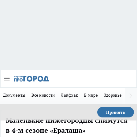
Документы
Все новости
Лайфхак
В мире
Здоровье
Зака
Принять
Маленькие нижегородцы снимутся
в 4-м сезоне «Ералаша»