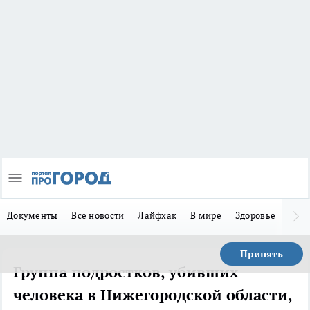
Документы
Все новости
Лайфхак
В мире
Здоровье
Зака
Принять
Группа подростков, убивших
человека в Нижегородской области,