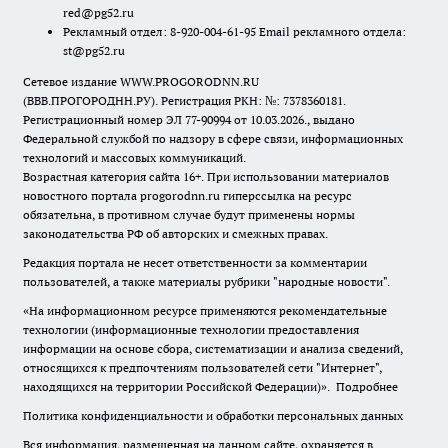
red@pg52.ru
Рекламный отдел: 8-920-004-61-95 Email рекламного отдела:
st@pg52.ru
Сетевое издание WWW.PROGORODNN.RU
(ВВВ.ПРОГОРОДНН.РУ). Регистрация РКН: №: 7378360181.
Регистрационный номер ЭЛ 77-90994 от 10.03.2026., выдано
Федеральной службой по надзору в сфере связи, информационных
технологий и массовых коммуникаций.
Возрастная категория сайта 16+. При использовании материалов
новостного портала progorodnn.ru гиперссылка на ресурс
обязательна
,
в противном случае будут применены нормы
законодательства РФ об авторских и смежных правах.
Редакция портала не несет ответственности за комментарии
пользователей, а также материалы рубрики "народные новости".
«На информационном ресурсе применяются рекомендательные
технологии (информационные технологии предоставления
информации на основе сбора, систематизации и анализа сведений,
относящихся к предпочтениям пользователей сети "Интернет",
находящихся на территории Российской Федерации)».
Подробнее
Политика конфиденциальности и обработки персональных данных
Вся информация, размещенная на данном сайте, охраняется в