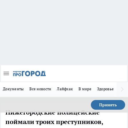
Документы
Все новости
Лайфхак
В мире
Здоровье
Зака
Принять
Нижегородские полицейские
поймали троих преступников,