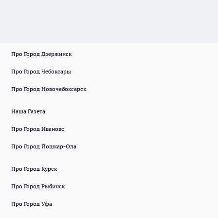
Про Город Дзержинск
Про Город Чебоксары
Про Город Новочебоксарск
Наша Газета
Про Город Иваново
Про Город Йошкар-Ола
Про Город Курск
Про Город Рыбинск
Про Город Уфа