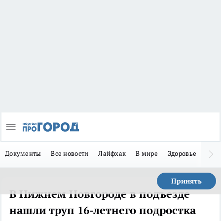
Документы
Все новости
Лайфхак
В мире
Здоровье
Зака
Принять
В Нижнем Новгороде в подъезде
нашли труп 16-летнего подростка