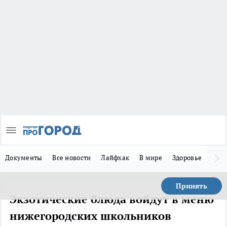
Документы
Все новости
Лайфхак
В мире
Здоровье
Зака
Принять
Экзотические блюда войдут в меню
нижегородских школьников