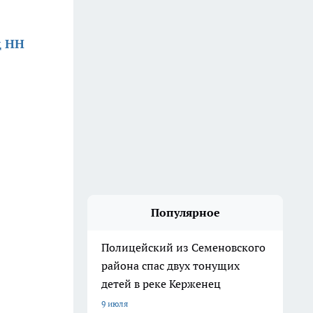
д НН
Популярное
Полицейский из Семеновского
района спас двух тонущих
детей в реке Керженец
9 июля