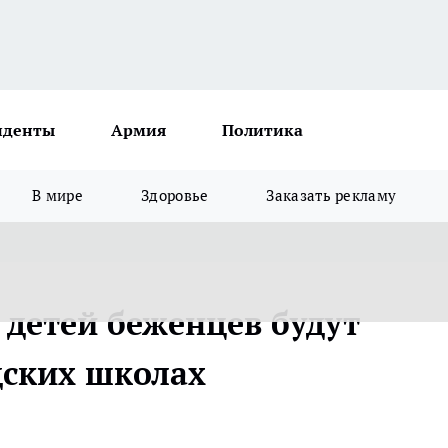
иденты
Армия
Политика
В мире
Здоровье
Заказать рекламу
 детей беженцев будут
дских школах