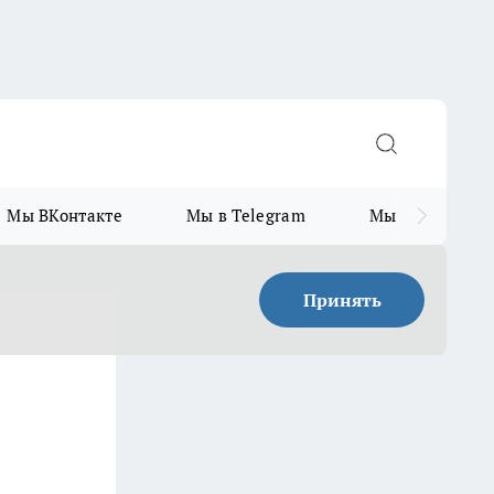
Мы ВКонтакте
Мы в Telegram
Мы в MAX
Принять