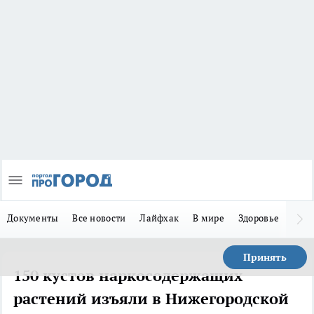
Документы
Все новости
Лайфхак
В мире
Здоровье
Зака
Принять
150 кустов наркосодержащих
растений изъяли в Нижегородской