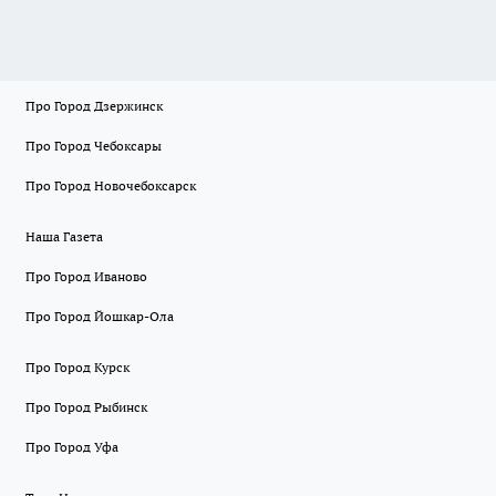
Про Город Дзержинск
Про Город Чебоксары
Про Город Новочебоксарск
Наша Газета
Про Город Иваново
Про Город Йошкар-Ола
Про Город Курск
Про Город Рыбинск
Про Город Уфа