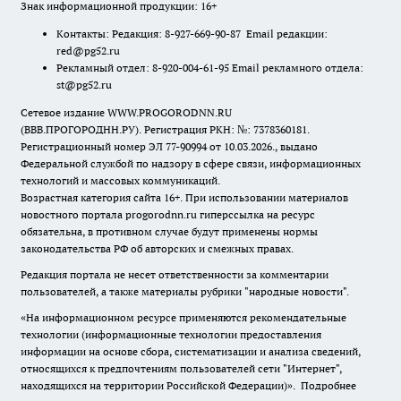
Знак информационной продукции: 16+
Контакты: Редакция: 8-927-669-90-87 Email редакции:
red@pg52.ru
Рекламный отдел: 8-920-004-61-95 Email рекламного отдела:
st@pg52.ru
Сетевое издание WWW.PROGORODNN.RU
(ВВВ.ПРОГОРОДНН.РУ). Регистрация РКН: №: 7378360181.
Регистрационный номер ЭЛ 77-90994 от 10.03.2026., выдано
Федеральной службой по надзору в сфере связи, информационных
технологий и массовых коммуникаций.
Возрастная категория сайта 16+. При использовании материалов
новостного портала progorodnn.ru гиперссылка на ресурс
обязательна
,
в противном случае будут применены нормы
законодательства РФ об авторских и смежных правах.
Редакция портала не несет ответственности за комментарии
пользователей, а также материалы рубрики "народные новости".
«На информационном ресурсе применяются рекомендательные
технологии (информационные технологии предоставления
информации на основе сбора, систематизации и анализа сведений,
относящихся к предпочтениям пользователей сети "Интернет",
находящихся на территории Российской Федерации)».
Подробнее