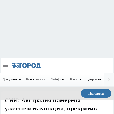
Документы
Все новости
Лайфхак
В мире
Здоровье
Зака
Принять
СМИ: Австралия намерена
ужесточить санкции, прекратив