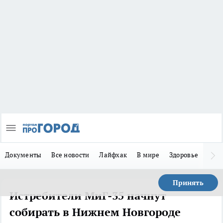
Документы
Все новости
Лайфхак
В мире
Здоровье
Зака
Принять
Истребители МиГ-35 начнут
собирать в Нижнем Новгороде