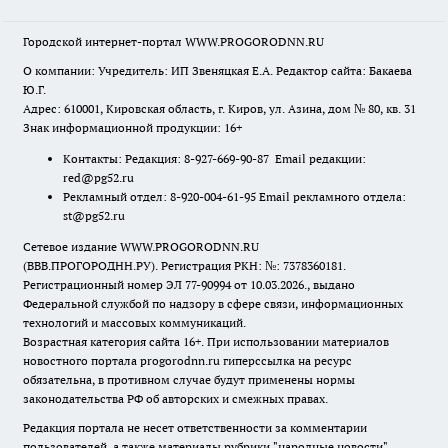
Городской интернет-портал WWW.PROGORODNN.RU
О компании: Учредитель: ИП Звеняцкая Е.А. Редактор сайта: Бакаева
Ю.Г.
Адрес: 610001, Кировская область, г. Киров, ул. Азина, дом № 80, кв. 31
Знак информационной продукции: 16+
Контакты: Редакция: 8-927-669-90-87 Email редакции:
red@pg52.ru
Рекламный отдел: 8-920-004-61-95 Email рекламного отдела:
st@pg52.ru
Сетевое издание WWW.PROGORODNN.RU
(ВВВ.ПРОГОРОДНН.РУ). Регистрация РКН: №: 7378360181.
Регистрационный номер ЭЛ 77-90994 от 10.03.2026., выдано
Федеральной службой по надзору в сфере связи, информационных
технологий и массовых коммуникаций.
Возрастная категория сайта 16+. При использовании материалов
новостного портала progorodnn.ru гиперссылка на ресурс
обязательна
,
в противном случае будут применены нормы
законодательства РФ об авторских и смежных правах.
Редакция портала не несет ответственности за комментарии
пользователей, а также материалы рубрики "народные новости".