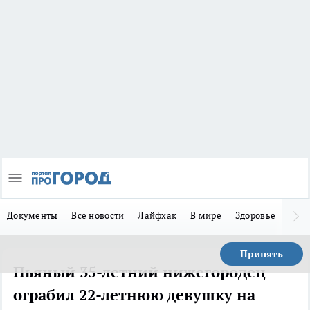
Документы
Все новости
Лайфхак
В мире
Здоровье
Зака
Принять
Пьяный 35-летний нижегородец
ограбил 22-летнюю девушку на