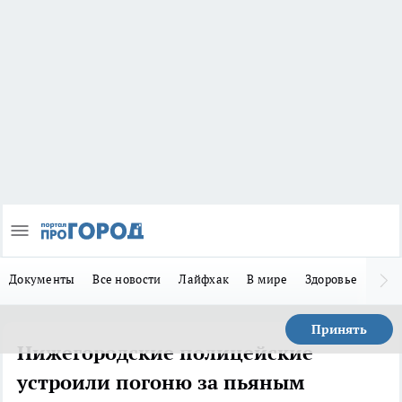
Документы
Все новости
Лайфхак
В мире
Здоровье
Зака
Принять
Нижегородские полицейские
устроили погоню за пьяным