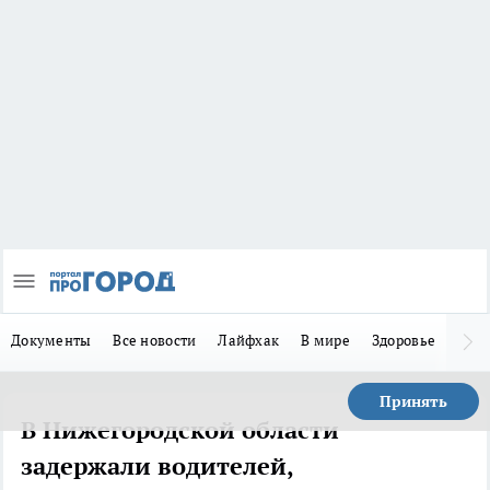
Документы
Все новости
Лайфхак
В мире
Здоровье
Зака
Принять
В Нижегородской области
задержали водителей,