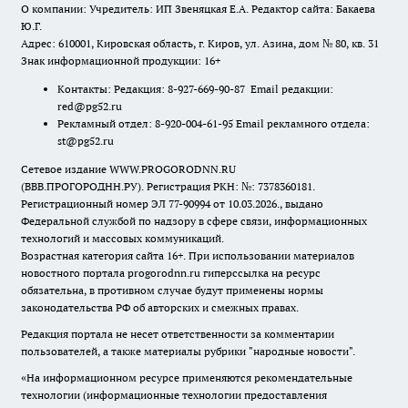
О компании: Учредитель: ИП Звеняцкая Е.А. Редактор сайта: Бакаева
Ю.Г.
Адрес: 610001, Кировская область, г. Киров, ул. Азина, дом № 80, кв. 31
Знак информационной продукции: 16+
Контакты: Редакция: 8-927-669-90-87 Email редакции:
red@pg52.ru
Рекламный отдел: 8-920-004-61-95 Email рекламного отдела:
st@pg52.ru
Сетевое издание WWW.PROGORODNN.RU
(ВВВ.ПРОГОРОДНН.РУ). Регистрация РКН: №: 7378360181.
Регистрационный номер ЭЛ 77-90994 от 10.03.2026., выдано
Федеральной службой по надзору в сфере связи, информационных
технологий и массовых коммуникаций.
Возрастная категория сайта 16+. При использовании материалов
новостного портала progorodnn.ru гиперссылка на ресурс
обязательна
,
в противном случае будут применены нормы
законодательства РФ об авторских и смежных правах.
Редакция портала не несет ответственности за комментарии
пользователей, а также материалы рубрики "народные новости".
«На информационном ресурсе применяются рекомендательные
технологии (информационные технологии предоставления