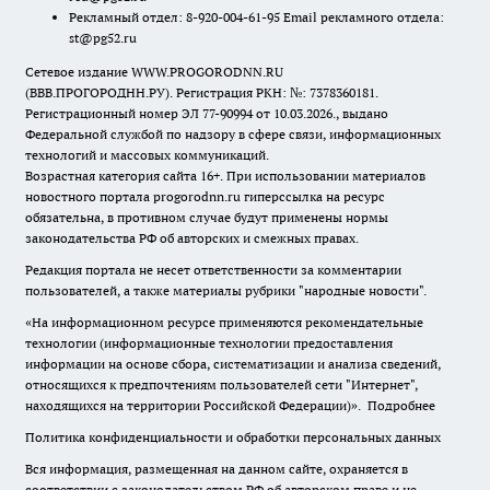
Рекламный отдел: 8-920-004-61-95 Email рекламного отдела:
st@pg52.ru
Сетевое издание WWW.PROGORODNN.RU
(ВВВ.ПРОГОРОДНН.РУ). Регистрация РКН: №: 7378360181.
Регистрационный номер ЭЛ 77-90994 от 10.03.2026., выдано
Федеральной службой по надзору в сфере связи, информационных
технологий и массовых коммуникаций.
Возрастная категория сайта 16+. При использовании материалов
новостного портала progorodnn.ru гиперссылка на ресурс
обязательна
,
в противном случае будут применены нормы
законодательства РФ об авторских и смежных правах.
Редакция портала не несет ответственности за комментарии
пользователей, а также материалы рубрики "народные новости".
«На информационном ресурсе применяются рекомендательные
технологии (информационные технологии предоставления
информации на основе сбора, систематизации и анализа сведений,
относящихся к предпочтениям пользователей сети "Интернет",
находящихся на территории Российской Федерации)».
Подробнее
Политика конфиденциальности и обработки персональных данных
Вся информация, размещенная на данном сайте, охраняется в
соответствии с законодательством РФ об авторском праве и не