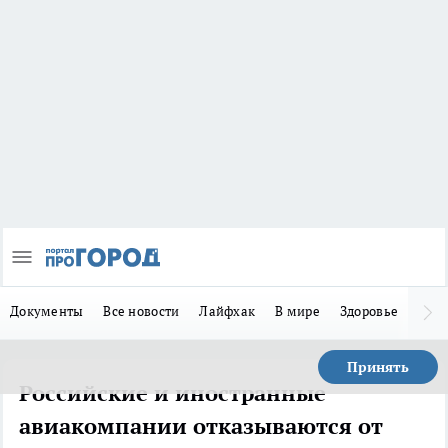
Документы
Все новости
Лайфхак
В мире
Здоровье
Зака
Принять
Российские и иностранные
авиакомпании отказываются от