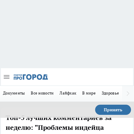
Документы
Все новости
Лайфхак
В мире
Здоровье
Зака
Принять
Топ-5 лучших комментариев за
неделю: "Проблемы индейца