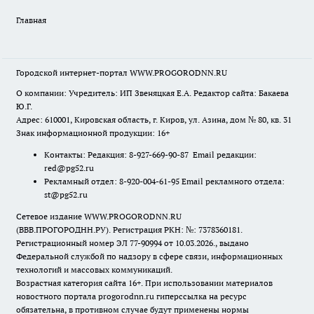
Главная
Городской интернет-портал WWW.PROGORODNN.RU
О компании: Учредитель: ИП Звеняцкая Е.А. Редактор сайта: Бакаева
Ю.Г.
Адрес: 610001, Кировская область, г. Киров, ул. Азина, дом № 80, кв. 31
Знак информационной продукции: 16+
Контакты: Редакция: 8-927-669-90-87 Email редакции:
red@pg52.ru
Рекламный отдел: 8-920-004-61-95 Email рекламного отдела:
st@pg52.ru
Сетевое издание WWW.PROGORODNN.RU
(ВВВ.ПРОГОРОДНН.РУ). Регистрация РКН: №: 7378360181.
Регистрационный номер ЭЛ 77-90994 от 10.03.2026., выдано
Федеральной службой по надзору в сфере связи, информационных
технологий и массовых коммуникаций.
Возрастная категория сайта 16+. При использовании материалов
новостного портала progorodnn.ru гиперссылка на ресурс
обязательна
,
в противном случае будут применены нормы